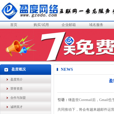
首页
购买/试用
企业邮箱
域名服务
NEWS
盈度概况
盈度简介
盈
荣誉资质
合作与加盟
引语：
继盈世Coremail后，Gm
诚聘英才
共同推动下，将会有越来越邮件运