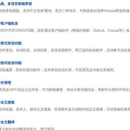
多风格、多语言邮箱界面
邮箱界面模版，支持中文简体/繁体、英文三种语言，可根据喜好选择Webmail界面风
支持客户端收发
MTP/POP3/IMAP功能，轻松通过客户端软件（网易闪电邮、Outlook、Foxmail等
多种形式发信功能
定时发信、自动转发、自动回复，发送加密邮件、带已读回执的邮件，支持帐号别名
多种形式收信功能
邮箱搬家，轻松转移旧邮件；支持来信自动分类，可设置高达30条分类规则。
件夹管理
置高达100个自定义文件夹，可与邮箱搬家、来信分类功能结合，将邮件分类到不同文
邮件全文搜索
邮件标题、发件人、邮件正文搜索、常用附件及压缩附件的正文搜索，可对搜索结果
邮件全文翻译
英文邮件自动翻译成中文，便于阅读。